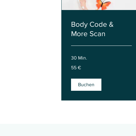
Body Code &
More Scan
30 Min.
55
55 €
Euro
Buchen