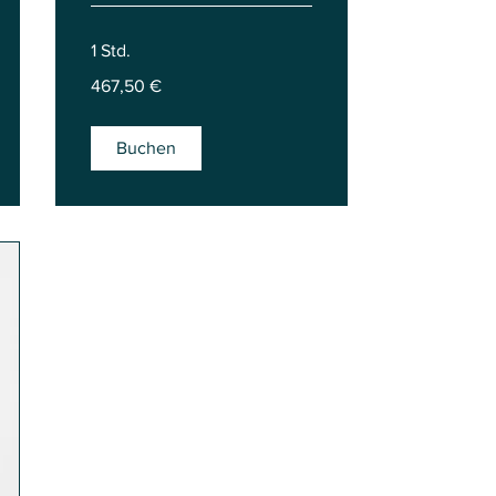
1 Std.
467,50
467,50 €
Euro
Buchen