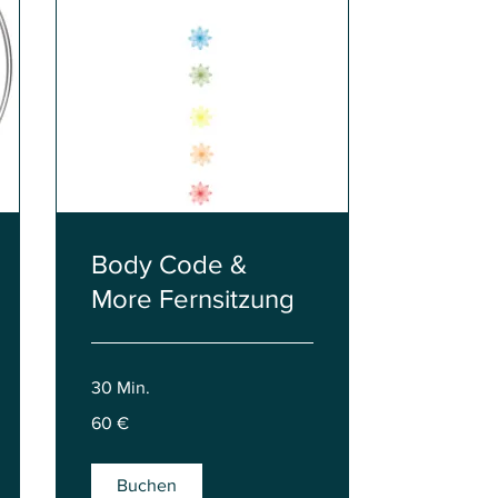
Body Code &
More Fernsitzung
30 Min.
60
60 €
Euro
Buchen