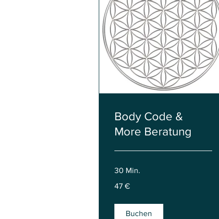
Body Code &
More Beratung
30 Min.
47
47 €
Euro
Buchen